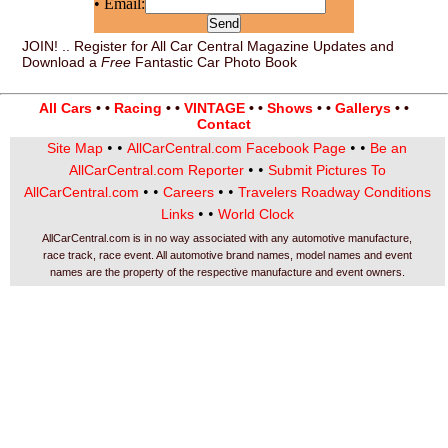
• Email:
JOIN! .. Register for All Car Central Magazine Updates and
Download a
Free
Fantastic Car Photo Book
All Cars
• •
Racing
• •
VINTAGE
• •
Shows
• •
Gallerys
• •
Contact
• •
• •
Site Map
AllCarCentral.com Facebook Page
Be an
• •
AllCarCentral.com Reporter
Submit Pictures To
• •
• •
AllCarCentral.com
Careers
Travelers Roadway Conditions
• •
Links
World Clock
AllCarCentral.com is in no way associated with any automotive manufacture,
race track, race event. All automotive brand names, model names and event
names are the property of the respective manufacture and event owners.