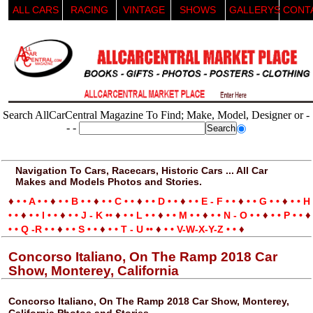
ALL CARS
RACING
VINTAGE
SHOWS
GALLERYS
CONT
Search AllCarCentral Magazine To Find; Make, Model, Designer or -
- -
Navigation To Cars, Racecars, Historic Cars ... All Car
Makes and Models Photos and Stories.
♦
♦
♦
♦
♦
♦
♦
• • A • •
• • B • •
• • C • •
• • D • •
• • E - F • •
• • G • •
• • H
♦
♦
♦
♦
♦
♦
♦
• •
• • I • •
• • J - K ••
• • L • •
• • M • •
• • N - O • •
• • P • •
♦
♦
♦
♦
• • Q -R • •
• • S • •
• • T - U ••
• • V-W-X-Y-Z • •
Concorso Italiano, On The Ramp 2018 Car
Show, Monterey, California
Concorso Italiano, On The Ramp 2018 Car Show, Monterey,